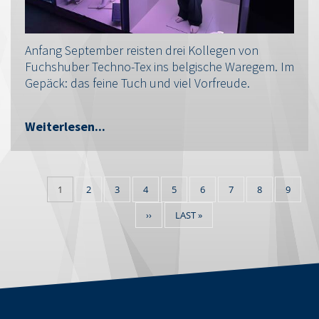
Anfang September reisten drei Kollegen von
Fuchshuber Techno-Tex ins belgische Waregem. Im
Gepäck: das feine Tuch und viel Vorfreude.
Weiterlesen...
CURRENT
1
SEITE
2
SEITE
3
SEITE
4
SEITE
5
SEITE
6
SEITE
7
SEITE
8
SEITE
9
Pagination
PAGE
NEXT
››
LAST
LAST »
PAGE
PAGE