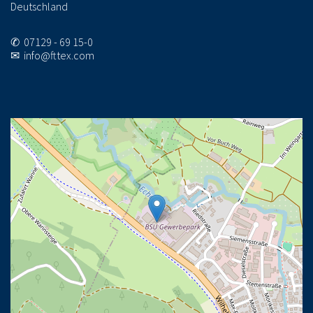
Deutschland
✆ 07129 - 69 15-0
✉ info@fttex.com